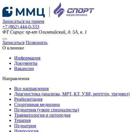
Записаться на прием
+7 (862) 444-0-333
ФТ Сириус
пр-кт Олимпийский, д. 5А, к. 1
Записаться
Позвонить
О клинике
Информация
Документы
Вакансии
Направления
Все направления
Диагностика (анализы, МРТ, КТ, УЗИ, рентген, тредмил)
Реабилитация
Спортивная медицина
Педиатрия (узкие специалисты)
Травматология и ортопедия
Терапия
Педиатрия
Неврология