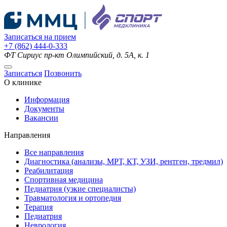
Записаться на прием
+7 (862) 444-0-333
ФТ Сириус
пр-кт Олимпийский, д. 5А, к. 1
Записаться
Позвонить
О клинике
Информация
Документы
Вакансии
Направления
Все направления
Диагностика (анализы, МРТ, КТ, УЗИ, рентген, тредмил)
Реабилитация
Спортивная медицина
Педиатрия (узкие специалисты)
Травматология и ортопедия
Терапия
Педиатрия
Неврология