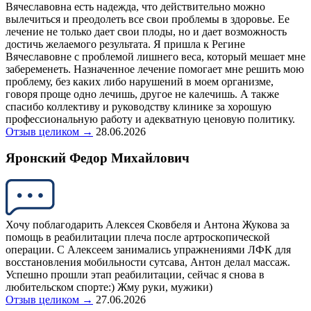
Вячеславовна есть надежда, что действительно можно
вылечиться и преодолеть все свои проблемы в здоровье. Ее
лечение не только дает свои плоды, но и дает возможность
достичь желаемого результата. Я пришла к Регине
Вячеславовне с проблемой лишнего веса, который мешает мне
забеременеть. Назначенное лечение помогает мне решить мою
проблему, без каких либо нарушений в моем организме,
говоря проще одно лечишь, другое не калечишь. А также
спасибо коллективу и руководству клинике за хорошую
профессиональную работу и адекватную ценовую политику.
Отзыв целиком →
28.06.2026
Яронский Федор Михайлович
Хочу поблагодарить Алексея Сковбеля и Антона Жукова за
помощь в реабилитации плеча после артроскопической
операции. С Алексеем занимались упражнениями ЛФК для
восстановления мобильности сутсава, Антон делал массаж.
Успешно прошли этап реабилитации, сейчас я снова в
любительском спорте:) Жму руки, мужики)
Отзыв целиком →
27.06.2026