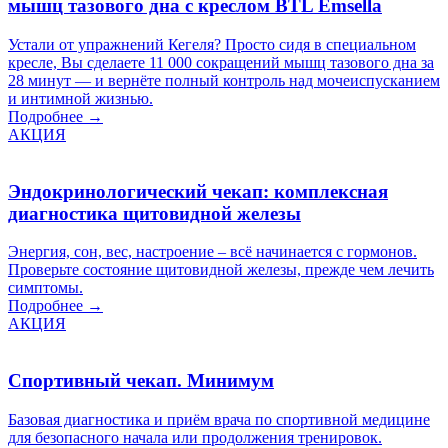
мышц тазового дна с креслом BTL Emsella
Устали от упражнений Кегеля? Просто сидя в специальном
кресле, Вы сделаете 11 000 сокращений мышц тазового дна за
28 минут — и вернёте полный контроль над мочеиспусканием
и интимной жизнью.
Подробнее →
АКЦИЯ
Эндокринологический чекап: комплексная
диагностика щитовидной железы
Энергия, сон, вес, настроение – всё начинается с гормонов.
Проверьте состояние щитовидной железы, прежде чем лечить
симптомы.
Подробнее →
АКЦИЯ
Спортивный чекап. Минимум
Базовая диагностика и приём врача по спортивной медицине
для безопасного начала или продолжения тренировок.