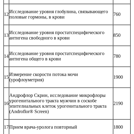
Исследование уровня глобулина, связывающего
12
760
половые гормоны, в крови
Исследование уровня простатспецифического
13
850
антигена свободного в крови
Исследование уровня простатспецифического
14
780
антигена общего в крови
Измерение скорости потока мочи
15
1900
(урофлоуметрия)
Андрофлор Скрин, исследование микрофлоры
урогенитального тракта мужчин в соскобе
16
2190
эпителиальных клеток урогенитального тракта
(Androflor® Screen)
17
Прием врача-уролога повторный
1800