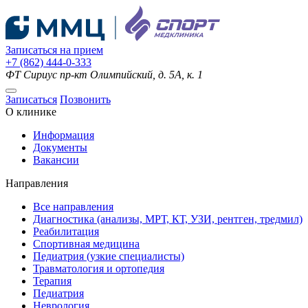
Записаться на прием
+7 (862) 444-0-333
ФТ Сириус
пр-кт Олимпийский, д. 5А, к. 1
Записаться
Позвонить
О клинике
Информация
Документы
Вакансии
Направления
Все направления
Диагностика (анализы, МРТ, КТ, УЗИ, рентген, тредмил)
Реабилитация
Спортивная медицина
Педиатрия (узкие специалисты)
Травматология и ортопедия
Терапия
Педиатрия
Неврология