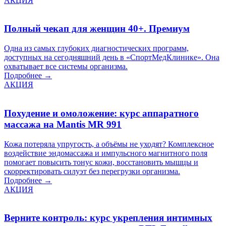
АКЦИЯ
Полный чекап для женщин 40+. Премиум
Одна из самых глубоких диагностических программ,
доступных на сегодняшний день в «СпортМедКлинике». Она
охватывает все системы организма.
Подробнее →
АКЦИЯ
Похудение и омоложение: курс аппаратного
массажа на Mantis MR 991
Кожа потеряла упругость, а объёмы не уходят? Комплексное
воздействие эндомассажа и импульсного магнитного поля
помогает повысить тонус кожи, восстановить мышцы и
скорректировать силуэт без перегрузки организма.
Подробнее →
АКЦИЯ
Верните контроль: курс укрепления интимных