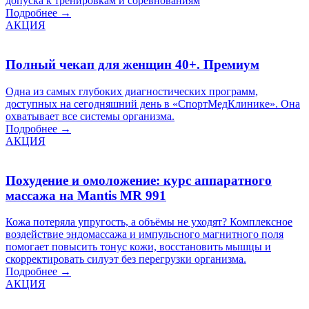
допуска к тренировкам и соревнованиям
Подробнее →
АКЦИЯ
Полный чекап для женщин 40+. Премиум
Одна из самых глубоких диагностических программ,
доступных на сегодняшний день в «СпортМедКлинике». Она
охватывает все системы организма.
Подробнее →
АКЦИЯ
Похудение и омоложение: курс аппаратного
массажа на Mantis MR 991
Кожа потеряла упругость, а объёмы не уходят? Комплексное
воздействие эндомассажа и импульсного магнитного поля
помогает повысить тонус кожи, восстановить мышцы и
скорректировать силуэт без перегрузки организма.
Подробнее →
АКЦИЯ