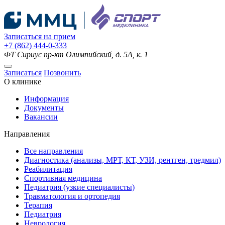
Записаться на прием
+7 (862) 444-0-333
ФТ Сириус
пр-кт Олимпийский, д. 5А, к. 1
Записаться
Позвонить
О клинике
Информация
Документы
Вакансии
Направления
Все направления
Диагностика (анализы, МРТ, КТ, УЗИ, рентген, тредмил)
Реабилитация
Спортивная медицина
Педиатрия (узкие специалисты)
Травматология и ортопедия
Терапия
Педиатрия
Неврология