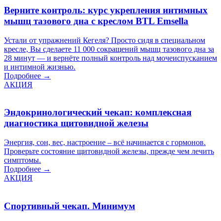
Верните контроль: курс укрепления интимных
мышц тазового дна с креслом BTL Emsella
Устали от упражнений Кегеля? Просто сидя в специальном
кресле, Вы сделаете 11 000 сокращений мышц тазового дна за
28 минут — и вернёте полный контроль над мочеиспусканием
и интимной жизнью.
Подробнее →
АКЦИЯ
Эндокринологический чекап: комплексная
диагностика щитовидной железы
Энергия, сон, вес, настроение – всё начинается с гормонов.
Проверьте состояние щитовидной железы, прежде чем лечить
симптомы.
Подробнее →
АКЦИЯ
Спортивный чекап. Минимум