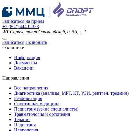
Записаться на прием
+7 (862) 444-0-333
ФТ Сириус
пр-кт Олимпийский, д. 5А, к. 1
Записаться
Позвонить
О клинике
Информация
Документы
Вакансии
Направления
Все направления
Диагностика (анализы, МРТ, КТ, УЗИ, рентген, тредмил)
Реабилитация
Спортивная медицина
Педиатрия (узкие специалисты)
Травматология и ортопедия
Терапия
Педиатрия
Неврология