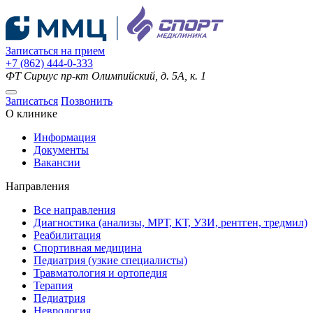
Записаться на прием
+7 (862) 444-0-333
ФТ Сириус
пр-кт Олимпийский, д. 5А, к. 1
Записаться
Позвонить
О клинике
Информация
Документы
Вакансии
Направления
Все направления
Диагностика (анализы, МРТ, КТ, УЗИ, рентген, тредмил)
Реабилитация
Спортивная медицина
Педиатрия (узкие специалисты)
Травматология и ортопедия
Терапия
Педиатрия
Неврология