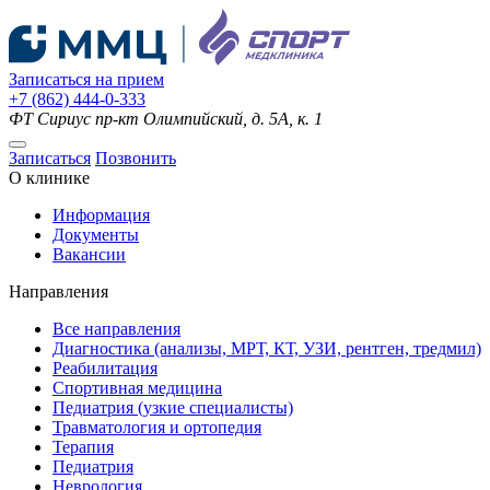
Записаться на прием
+7 (862) 444-0-333
ФТ Сириус
пр-кт Олимпийский, д. 5А, к. 1
Записаться
Позвонить
О клинике
Информация
Документы
Вакансии
Направления
Все направления
Диагностика (анализы, МРТ, КТ, УЗИ, рентген, тредмил)
Реабилитация
Спортивная медицина
Педиатрия (узкие специалисты)
Травматология и ортопедия
Терапия
Педиатрия
Неврология