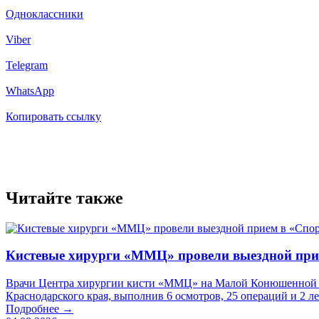
Одноклассники
Viber
Telegram
WhatsApp
Копировать ссылку
Читайте также
Кистевые хирурги «ММЦ» провели выездной пр
Врачи Центра хирургии кисти «ММЦ» на Малой Конюшенной пр
Краснодарского края, выполнив 6 осмотров, 25 операций и 2 л
Подробнее →