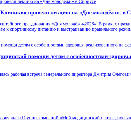
дКлиники» провели лекцию на «Дне молодёжи» в С
масштабного празднования «Дня молодёжи-2026». В рамках пр
ам к спортивному питанию и выстраиванию правильного режим
ицинской помощи детям с особенностями здоровья
ялась рабочая встреча генерального директора Дмитрия Олегови
го журнала Группы компаний «Мой медицинский центр», посвя