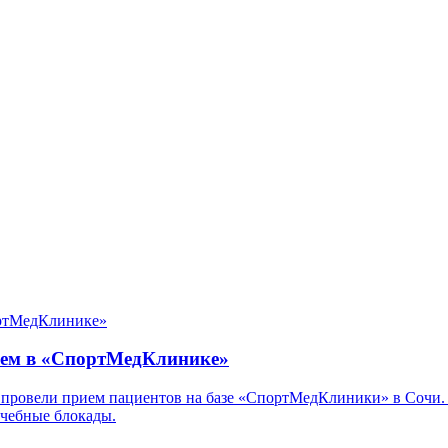
ием в «СпортМедКлинике»
овели прием пациентов на базе «СпортМедКлиники» в Сочи. З
ечебные блокады.