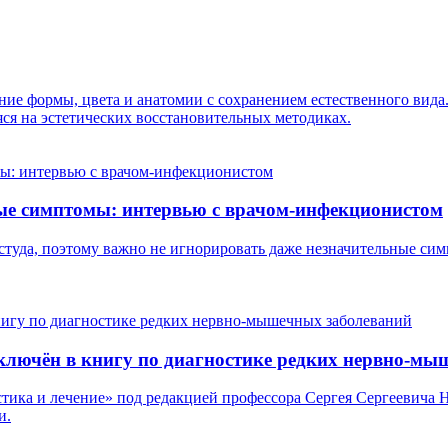
ение формы, цвета и анатомии с сохранением естественного вид
ся на эстетических восстановительных методиках.
ные симптомы: интервью с врачом-инфекционистом
туда, поэтому важно не игнорировать даже незначительные сим
лючён в книгу по диагностике редких нервно-мы
стика и лечение» под редакцией профессора Сергея Сергеевича 
и.