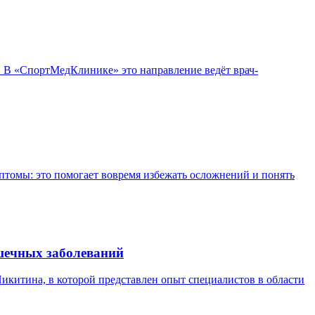
а. В «СпортМедКлинике» это направление ведёт врач-
птомы: это помогает вовремя избежать осложнений и понять
шечных заболеваний
Никитина, в которой представлен опыт специалистов в области