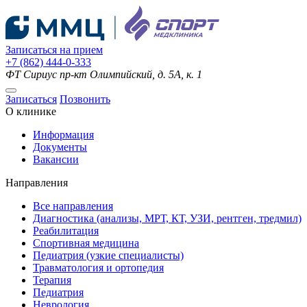
Записаться на прием
+7 (862) 444-0-333
ФТ Сириус
пр-кт Олимпийский, д. 5А, к. 1
Записаться
Позвонить
О клинике
Информация
Документы
Вакансии
Направления
Все направления
Диагностика (анализы, МРТ, КТ, УЗИ, рентген, тредмил)
Реабилитация
Спортивная медицина
Педиатрия (узкие специалисты)
Травматология и ортопедия
Терапия
Педиатрия
Неврология