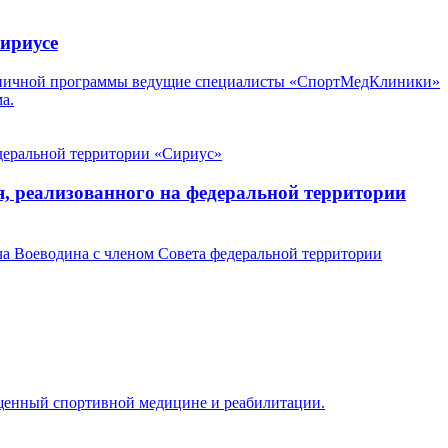
ириусе
аздничной программы ведущие специалисты «СпортМедКлиники»
а.
, реализованного на федеральной территории
ча Воеводина с членом Совета федеральной территории
щенный спортивной медицине и реабилитации.