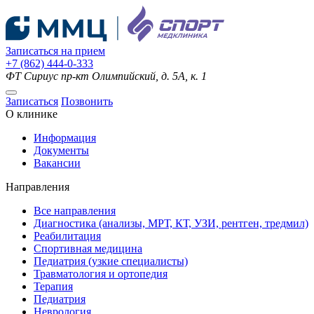
Записаться на прием
+7 (862) 444-0-333
ФТ Сириус
пр-кт Олимпийский, д. 5А, к. 1
Записаться
Позвонить
О клинике
Информация
Документы
Вакансии
Направления
Все направления
Диагностика (анализы, МРТ, КТ, УЗИ, рентген, тредмил)
Реабилитация
Спортивная медицина
Педиатрия (узкие специалисты)
Травматология и ортопедия
Терапия
Педиатрия
Неврология