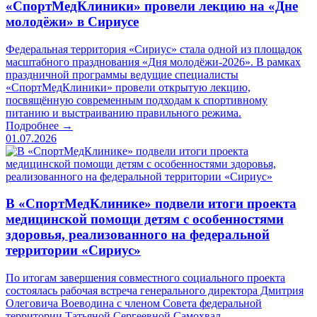
«СпортМедКлиники» провели лекцию на «Дне
молодёжи» в Сириусе
Федеральная территория «Сириус» стала одной из площадок
масштабного празднования «Дня молодёжи-2026». В рамках
праздничной программы ведущие специалисты
«СпортМедКлиники» провели открытую лекцию,
посвящённую современным подходам к спортивному
питанию и выстраиванию правильного режима.
Подробнее →
01.07.2026
В «СпортМедКлинике» подвели итоги проекта
медицинской помощи детям с особенностями
здоровья, реализованного на федеральной
территории «Сириус»
По итогам завершения совместного социального проекта
состоялась рабочая встреча генерального директора Дмитрия
Олеговича Воеводина с членом Совета федеральной
территории Татьяной Сергеевной Самохвал.