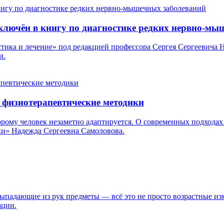
лючён в книгу по диагностике редких нервно-мы
стика и лечение» под редакцией профессора Сергея Сергеевича 
и.
е физиотерапевтические методики
рому человек незаметно адаптируется. О современных подходах
и» Надежда Сергеевна Самоловова.
выпадающие из рук предметы — всё это не просто возрастные и
ации.