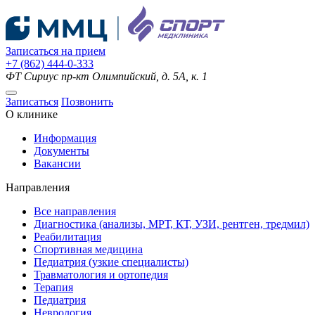
Записаться на прием
+7 (862) 444-0-333
ФТ Сириус
пр-кт Олимпийский, д. 5А, к. 1
Записаться
Позвонить
О клинике
Информация
Документы
Вакансии
Направления
Все направления
Диагностика (анализы, МРТ, КТ, УЗИ, рентген, тредмил)
Реабилитация
Спортивная медицина
Педиатрия (узкие специалисты)
Травматология и ортопедия
Терапия
Педиатрия
Неврология