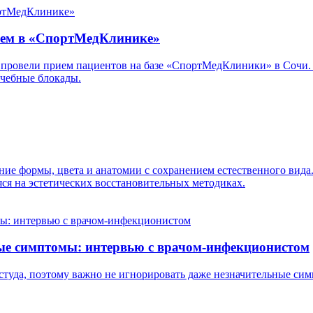
ием в «СпортМедКлинике»
овели прием пациентов на базе «СпортМедКлиники» в Сочи. З
ечебные блокады.
ение формы, цвета и анатомии с сохранением естественного вид
ся на эстетических восстановительных методиках.
ные симптомы: интервью с врачом-инфекционистом
туда, поэтому важно не игнорировать даже незначительные сим