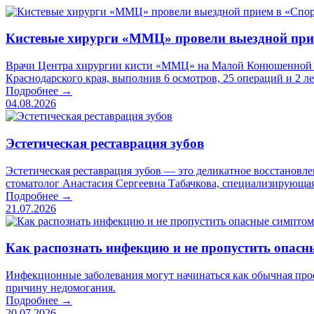
Кистевые хирурги «ММЦ» провели выездной пр
Врачи Центра хирургии кисти «ММЦ» на Малой Конюшенной пр
Краснодарского края, выполнив 6 осмотров, 25 операций и 2 л
Подробнее →
04.08.2026
Эстетическая реставрация зубов
Эстетическая реставрация зубов — это деликатное восстановл
стоматолог Анастасия Сергеевна Табачкова, специализирующая
Подробнее →
21.07.2026
Как распознать инфекцию и не пропустить опас
Инфекционные заболевания могут начинаться как обычная прос
причину недомогания.
Подробнее →
20.07.2026