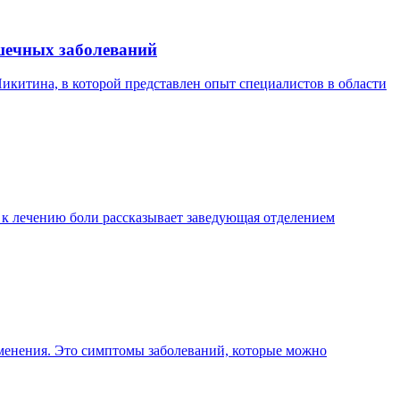
шечных заболеваний
Никитина, в которой представлен опыт специалистов в области
 к лечению боли рассказывает заведующая отделением
зменения. Это симптомы заболеваний, которые можно