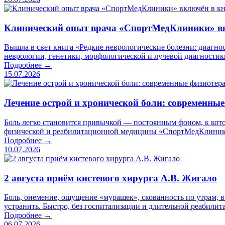
Клинический опыт врача «СпортМедКлиники» вк
Вышла в свет книга «Редкие неврологические болезни: диагно
неврологии, генетики, морфологической и лучевой диагностик
Подробнее →
15.07.2026
Лечение острой и хронической боли: современны
Боль легко становится привычкой — постоянным фоном, к кото
физической и реабилитационной медицины «СпортМедКлиник
Подробнее →
10.07.2026
2 августа приём кистевого хирурга А.В. Жигало
Боль, онемение, ощущение «мурашек», скованность по утрам, 
устранить. Быстро, без госпитализации и длительной реабилит
Подробнее →
06.07.2026