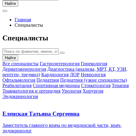
Найти
Главная
Специалисты
Специалисты
Найти
Все специалисты
Гастроэнтерология
Гинекология
Дерматовенерология
Диагностика (анализы, МРТ, КТ, УЗИ,
рентген, тредмил)
Кардиология
ЛОР
Неврология
Офтальмология
Педиатрия
Педиатрия (узкие специалисты)
Реабилитация
Спортивная медицина
Стоматология
Терапия
Травматология и ортопедия
Урология
Хирургия
Эндокринология
Еленская Татьяна Сергеевна
Заместитель главного врача по медицинской части, врач-
эндокринолог