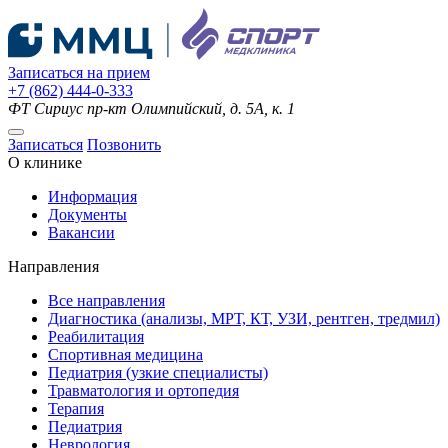
Записаться на прием
+7 (862) 444-0-333
ФТ Сириус
пр-кт Олимпийский, д. 5А, к. 1
Записаться
Позвонить
О клинике
Информация
Документы
Вакансии
Направления
Все направления
Диагностика (анализы, МРТ, КТ, УЗИ, рентген, тредмил)
Реабилитация
Спортивная медицина
Педиатрия (узкие специалисты)
Травматология и ортопедия
Терапия
Педиатрия
Неврология