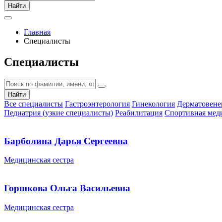
Найти
Главная
Специалисты
Специалисты
Найти
Все специалисты
Гастроэнтерология
Гинекология
Дерматовене
Педиатрия (узкие специалисты)
Реабилитация
Спортивная мед
Барболина Дарья Сергеевна
Медицинская сестра
Горшкова Ольга Васильевна
Медицинская сестра